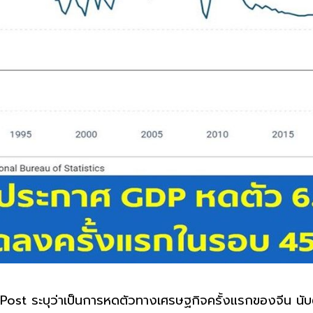
st ระบุว่าเป็นการหดตัวทางเศรษฐกิจครั้งแรกของจีน นับตั