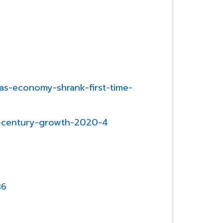
s-economy-shrank-first-time-
lf-century-growth-2020-4
86