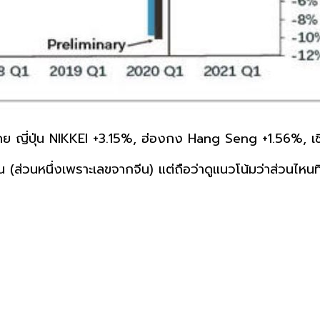
ดย ญี่ปุ่น NIKKEI +3.15%, ฮ่องกง Hang Seng +1.56%, เซ
น (ส่วนหนึ่งเพราะเลขจากจีน) แต่ถือว่าดูแนวโน้มว่าส่วนไหนที