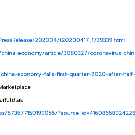
h/PressRelease/202004/t20200417_1739339.html
hina-economy/article/3080327/coronavirus-china
/china-economy-falls-first-quarter-2020-after-ha
า Marketplace
ยกันได้เลย
ups/573677150199055/?source_id=4160865892422