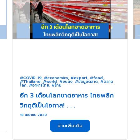
#COVID-19
,
#economics
,
#export
,
#food
,
#Thailand
,
#world
,
#ขนส่ง
,
#ข้อมูลตลาด
,
#ตลาด
โลก
,
#อาหารไทย
,
#ไทย
อีก 3 เดือนโลกขาดอาหาร ไทยพลิก
วิกฤติเป็นโอกาส! . . .
18 เมษายน 2020
อ่านเพิ่มเติม