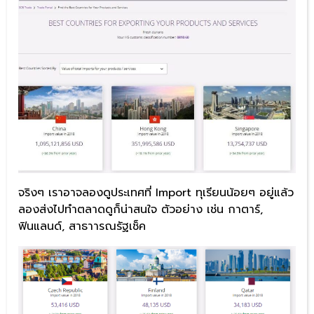
จริงๆ เราอาจลองดูประเทศที่ Import ทุเรียนน้อยๆ อยู่แล้ว
ลองส่งไปทำตลาดดูก็น่าสนใจ ตัวอย่าง เช่น กาตาร์,
ฟินแลนด์, สาธาารณรัฐเช็ค