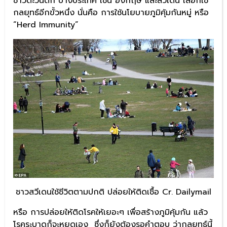
ชาวตะวันตก บางประเทศ เช่น อังกฤษ และสวีเดน เลือกใช้
กลยุทธ์อีกขั้วหนึ่ง นั่นคือ การใช้นโยบายภูมิคุ้มกันหมู่ หรือ
“Herd Immunity”
ชาวสวีเดนใช้ชีวิตตามปกติ ปล่อยให้ติดเชื้อ Cr. Dailymail
หรือ การปล่อยให้ติดโรคให้เยอะๆ เพื่อสร้างภูมิคุ้มกัน แล้ว
โรคระบาดก็จะหยุดเอง ซึ่งก็ยังต้องรอคำตอบ ว่ากลยุทธ์นี้