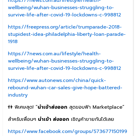
https://7news.com.au/lifestyle/health-
wellbeing/wuhan-businesses-struggling-to-
survive-life-after-covid-19-lockdowns-c-998812
https://freepress.org/article/trumparade-2018-
stupidest-idea-philadelphia-liberty-loan-parade-
1918
https://7news.com.au/lifestyle/health-
wellbeing/wuhan-businesses-struggling-to-
survive-life-after-covid-19-lockdowns-c-998812
https://www.autonews.com/china/quick-
rebound-wuhan-car-sales-give-hope-battered-
industry
👫 พิเศษสุด! “
นำเข้าส่งออก
สุดขอบฟ้า Marketplace”
สำหรับเพื่อนๆ
นำเข้า ส่งออก
เชิญค้าขายกันได้เลย
https://www.facebook.com/groups/573677150199