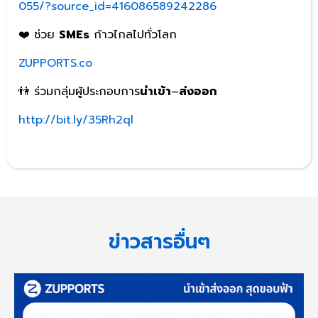
055/?source_id=416086589242286
❤️ ช่วย
SMEs
ก้าวไกลไปทั่วโลก
ZUPPORTS.co
👫 ร่วมกลุ่มผู้ประกอบการ
นำเข้า
–
ส่งออก
http://bit.ly/35Rh2ql
ข่าวสารอื่นๆ