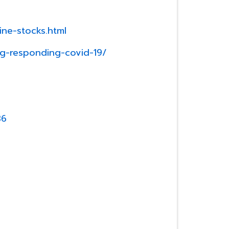
ne-stocks.html
ing-responding-covid-19/
86