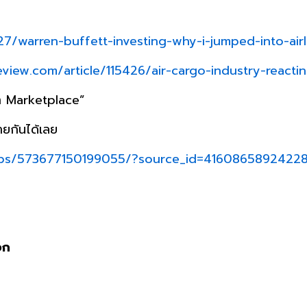
/warren-buffett-investing-why-i-jumped-into-airli
review.com/article/115426/air-cargo-industry-react
า Marketplace”
ายกันได้เลย
ups/573677150199055/?source_id=4160865892422
อก