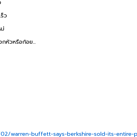
ง
เร็ว
ม่
ะออกหัวหรือก้อย…
warren-buffett-says-berkshire-sold-its-entire-po