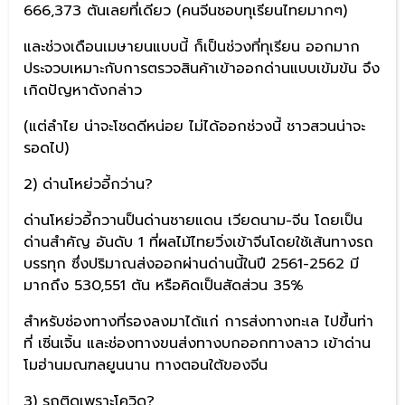
666,373 ตันเลยที่เดียว (คนจีนชอบทุเรียนไทยมากๆ)
และช่วงเดือนเมษายนแบบนี้ ก็เป็นช่วงที่ทุเรียน ออกมาก
ประจวบเหมาะกับการตรวจสินค้าเข้าออกด่านแบบเข้มข้น จึง
เกิดปัญหาดังกล่าว
(แต่ลำไย น่าจะโชดดีหน่อย ไม่ได้ออกช่วงนี้ ชาวสวนน่าจะ
รอดไป)
2) ด่านโหย่วอี้กว่าน?
ด่านโหย่วอี้กวานป็นด่านชายแดน เวียดนาม-จีน โดยเป็น
ด่านสำคัญ อันดับ 1 ที่ผลไม้ไทยวิ่งเข้าจีนโดยใช้เส้นทางรถ
บรรทุก ซึ่งปริมาณส่งออกผ่านด่านนี้ในปี 2561-2562 มี
มากถึง 530,551 ตัน หรือคิดเป็นสัดส่วน 35%
สำหรับช่องทางที่รองลงมาได้แก่ การส่งทางทะเล ไปขึ้นท่า
ที่ เซิ่นเจิ้น และช่องทางขนส่งทางบกออกทางลาว เข้าด่าน
โมฮ่านมณฑลยูนนาน ทางตอนใต้ของจีน
3) รถติดเพราะโควิด?