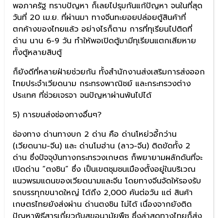
พอภาครัฐ ทราบปัญหา ก็เลยไปรุมกันแก้ปัญหา จนในที่สุด
วันที่ 20 เม.ย. ที่ผ่านมา ทางจีนทะยอยปล่อยตู้สินค้าที่
ตกค้างของไทยแล้ว อย่างไรก็ตาม การที่ทุเรียนไปติดที่
ด่าน นาน 6-9 วัน ทำให้พอเปิดตู้มามีทุเรียนแตกเสียหาย
ทั้งตู้หลายสิบตู้
ก็ยังดีที่หลายฝ่ายช่วยกัน ทั้งสำนักงานส่งเสริมการส่งออก
ไทยประจำเวียดนาม กระทรงพาณิชย์ และกระทรวงต่าง
ประเทศ ที่ช่วยเจรจา จนปัญหาผ่านพ้นไปได้
5) การขนส่งช่องทางอื่นๆ?
ช่องทาง ด่านทางบก 2 ด่าน คือ ด่านโหย่วอี้กว่าน
(เวียดนาม-จีน) และ ด่านโมฮ่าน (ลาว-จีน) ติดขัดทั้ง 2
ด่าน ซึ่งปัจจุบันทางกระทรวงเกษตร ก็พยายามผลักดันที่จะ
เปิดด่าน “ตงชิน” ซึ่ง เป็นเขตชุมชนเมืองตั้งอยู่ในบริเวณ
แนวพรมแดนของเวียดนามและจีน โดยทางจีนจัดให้รองรับ
รถบรรทุกขนาดใหญ่ ได้ถึง 2,000 คันต่อวัน แต่ สินค้า
เกษตรไทยยังส่งผ่าน ด่านตงชิน ไม่ได้ เนื่องจากยังติด
ปัญหาพิธีสารเกี่ยวกับสุขอนามัยพืช ซึ่งล่าสุดทางไทยก็ส่ง