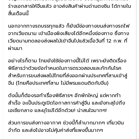
ร่างเอกสารให้จีนแล้ว อาจส่งสินค้าผ่านด่านตงชิน ได้ภายใน
สิ้นเดือนนี้
นอกจากทางรถบรรทุกแล้ว ก็ยังมีช่องทางขนส่งทางรถไฟ
จากเวียดนาม เข้าเมืองผิงเสียงได้อีกหนึ่งช่องทาง ซึ่งทาง
เวียดนามทดลองส่งผลไม้เข้าจีนไปแล้วเมื่อวันที่ 12 ก.พ. ที่
ผ่านมา
อย่างไรก็ตาม ไทยยังใช้ช่องทางนี้ไม่ได้ เพราะยังติดเรื่อง
พิธีสารว่าด้วยข้อกำหนดในการตรวจสอบและกักกันโรค
สำหรับการขนส่งผลไม้ไทยที่ส่งออกผ่านประเทศที่สามเข้าสู่
จีน (ไทยคือประเทศที่สาม ไม่มีพรมแดนติดกับจีน)
ดังนั้นก็ต้องรอทำเรื่องพิธีสารฯ อีกพักใหญ่ แต่หากทำ
สำเร็จ จะเป็นประตูเปิดโอกาสการค้าสู่จีน และยังทะลุไปถึง
เอเชียกลาง และยุโรปได้อีกด้วย! น่าสนใจมากๆ!
ส่วนการขนส่งทางอากาศ ช่วงนี้ก็ลำบากมากๆ เที่ยวบิน
จำกัด และส่งไปอาจไม่คุ้มค่าส่งที่แพงขึ้นมากๆ