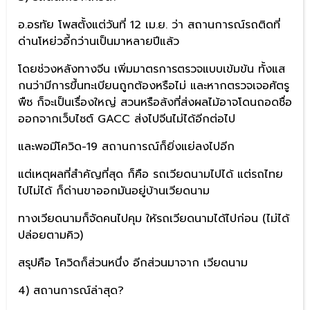
อ.อรทัย โพสตั้งแต่วันที่ 12 เม.ย. ว่า สถานการณ์รถติดที่
ด่านโหย่วอี้กว่านเป็นมาหลายปีแล้ว
โดยช่วงหลังทางจีน เพิ่มมาตรการตรวจแบบเข้มข้น ทั้งแส
กนว่ามีการขึ้นทะเบียนถูกต้องหรือไม่ และหากตรวจเจอศัตรู
พืช ก็จะเป็นเรื่องใหญ่ สวนหรือล้งที่ส่งผลไม้อาจโดนถอดชื่อ
ออกจากเว็บไซต์ GACC ส่งไปจีนไม่ได้อีกต่อไป
และพอมีโควิด-19 สถานการณ์ก็ยิ่งแย่ลงไปอีก
แต่เหตุผลที่สำคัญที่สุด ก็คือ รถเวียดนามไปได้ แต่รถไทย
ไปไม่ได้ ก็ด่านขาออกมันอยู่บ้านเวียดนาม
ทางเวียดนามก็จัดคนไปคุม ให้รถเวียดนามได้ไปก่อน (ไม่ได้
ปล่อยตามคิว)
สรุปคือ โควิดก็ส่วนหนึ่ง อีกส่วนมาจาก เวียดนาม
4) สถานการณ์ล่าสุด?