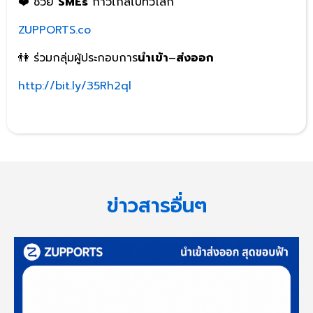
❤️ ช่วย
SMEs
ก้าวไกลไปทั่วโลก
ZUPPORTS.co
👫 ร่วมกลุ่มผู้ประกอบการ
นำเข้า
–
ส่งออก
http://bit.ly/35Rh2ql
ข่าวสารอื่นๆ