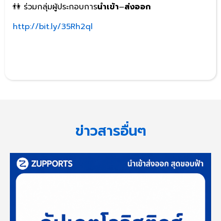
👫 ร่วมกลุ่มผู้ประกอบการ
นำเข้า
–
ส่งออก
http://bit.ly/35Rh2ql
ข่าวสารอื่นๆ