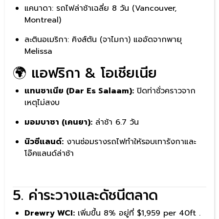
แคนาดา: รถไฟล่าช้าเฉลี่ย 8 วัน (Vancouver,
Montreal)
ละตินอเมริกา: คิงส์ตัน (จาไมกา) แออัดจากพายุ
Melissa
🌍 แอฟริกา & โอเชียเนีย
แทนซาเนีย (Dar Es Salaam):
ปิดท่าชั่วคราวจาก
เหตุไม่สงบ
มอมบาซา (เคนยา):
ล่าช้า 6.7 วัน
นิวซีแลนด์:
งานซ่อมรางรถไฟทำให้รอบเทารังกาและ
โอ๊คแลนด์ล่าช้า
5. ค่าระวางและดัชนีตลาด
Drewry WCI:
เพิ่มขึ้น 8% อยู่ที่ $1,959 per 40ft .