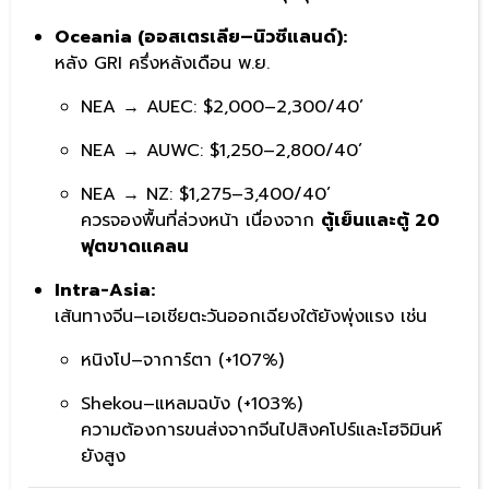
Oceania (ออสเตรเลีย–นิวซีแลนด์):
หลัง GRI ครึ่งหลังเดือน พ.ย.
NEA → AUEC: $2,000–2,300/40’
NEA → AUWC: $1,250–2,800/40’
NEA → NZ: $1,275–3,400/40’
ควรจองพื้นที่ล่วงหน้า เนื่องจาก
ตู้เย็นและตู้ 20
ฟุตขาดแคลน
Intra-Asia:
เส้นทางจีน–เอเชียตะวันออกเฉียงใต้ยังพุ่งแรง เช่น
หนิงโป–จาการ์ตา (+107%)
Shekou–แหลมฉบัง (+103%)
ความต้องการขนส่งจากจีนไปสิงคโปร์และโฮจิมินห์
ยังสูง