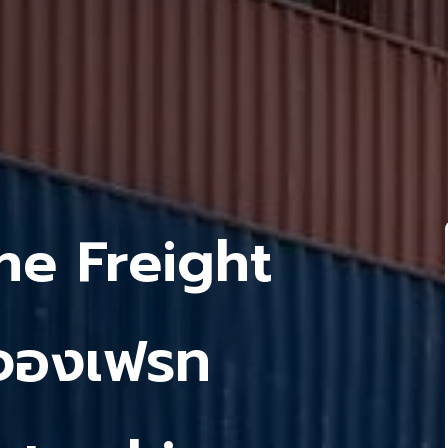
ne Freight
 จองเฟรท