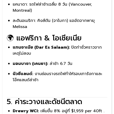
แคนาดา: รถไฟล่าช้าเฉลี่ย 8 วัน (Vancouver,
Montreal)
ละตินอเมริกา: คิงส์ตัน (จาไมกา) แออัดจากพายุ
Melissa
🌍 แอฟริกา & โอเชียเนีย
แทนซาเนีย (Dar Es Salaam):
ปิดท่าชั่วคราวจาก
เหตุไม่สงบ
มอมบาซา (เคนยา):
ล่าช้า 6.7 วัน
นิวซีแลนด์:
งานซ่อมรางรถไฟทำให้รอบเทารังกาและ
โอ๊คแลนด์ล่าช้า
5. ค่าระวางและดัชนีตลาด
Drewry WCI:
เพิ่มขึ้น 8% อยู่ที่ $1,959 per 40ft .