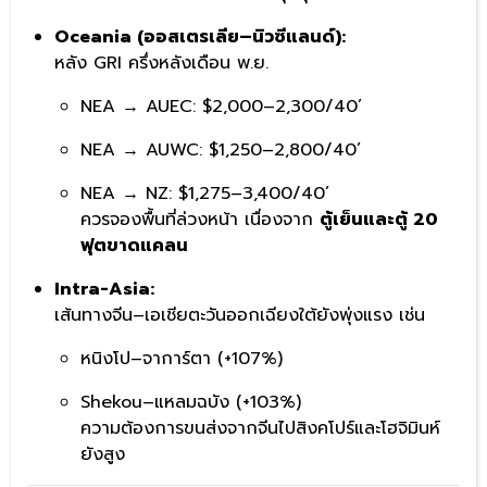
Oceania (ออสเตรเลีย–นิวซีแลนด์):
หลัง GRI ครึ่งหลังเดือน พ.ย.
NEA → AUEC: $2,000–2,300/40’
NEA → AUWC: $1,250–2,800/40’
NEA → NZ: $1,275–3,400/40’
ควรจองพื้นที่ล่วงหน้า เนื่องจาก
ตู้เย็นและตู้ 20
ฟุตขาดแคลน
Intra-Asia:
เส้นทางจีน–เอเชียตะวันออกเฉียงใต้ยังพุ่งแรง เช่น
หนิงโป–จาการ์ตา (+107%)
Shekou–แหลมฉบัง (+103%)
ความต้องการขนส่งจากจีนไปสิงคโปร์และโฮจิมินห์
ยังสูง