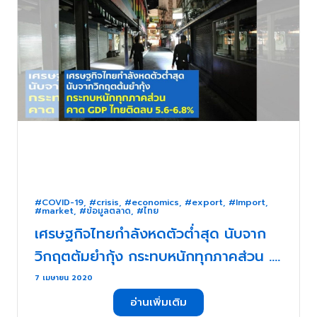
#COVID-19
,
#crisis
,
#economics
,
#export
,
#Import
,
#market
,
#ข้อมูลตลาด
,
#ไทย
เศรษฐกิจไทยกำลังหดตัวต่ำสุด นับจาก
วิกฤตต้มยำกุ้ง กระทบหนักทุกภาคส่วน . .
.
7 เมษายน 2020
อ่านเพิ่มเติม