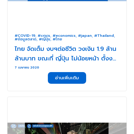
#COVID-19
,
#crisis
,
#economics
,
#japan
,
#Thailand
,
#ข้อมูลตลาด
,
#ญี่ปุ่น
,
#ไทย
ไทย จัดเต็ม งบฯต่อชีวิต วงเงิน 1.9 ล้าน
ล้านบาท ขณะที่ ญี่ปุ่น ไม่น้อยหน้า ตั้งงบ
33 ล้านล้านบาท . . .
7 เมษายน 2020
อ่านเพิ่มเติม