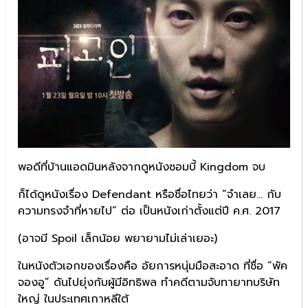
พอดีที่บ้านแอดมินหลังจากดูหนังซอมบี้ Kingdom จบ
ก็ได้ดูหนังเรื่อง Defendant หรือชื่อไทยว่า “จำเลย… กับ
ความทรงจำที่หายไป” ต่อ เป็นหนังเก่าตั้งแต่ปี ค.ศ. 2017
(อาจมี Spoil เล็กน้อย พยายามไม่เล่าเยอะ)
ในหนังตัวเอกของเรื่องคือ อัยการหนุ่มมือสะอาด ที่ชื่อ “พัค
จองอู” ดันไปยุ่งกับผู้มีอิทธิพล ทำคดีตามจับทายาทบริษัท
ใหญ่ ในประเทศเกาหลีใต้