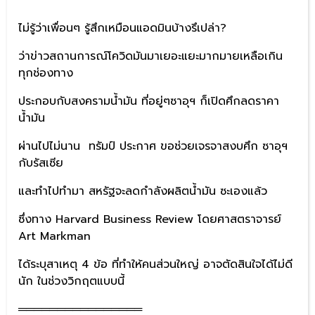
ไม่รู้ว่าเพื่อนๆ รู้สึกเหมือนแอดมินบ้างรึเปล่า?
ว่าข่าวสถานการณ์โควิดมันมาเยอะแยะมากมายเหลือเกิน
ทุกช่องทาง
ประกอบกับสงครามน้ำมัน ที่อยู่ๆซาอุฯ ก็เปิดศึกลดราคา
น้ำมัน
ผ่านไปไม่นาน ทรัมป์ ประกาศ ขอช่วยเจรจาสงบศึก ซาอุฯ
กับรัสเซีย
และทำไปทำมา สหรัฐจะลดกำลังผลิตน้ำมัน ซะเองแล้ว
ซึ่งทาง Harvard Business Review โดยศาสตราจารย์
Art Markman
ได้ระบุสาเหตุ 4 ข้อ ที่ทำให้คนส่วนใหญ่ อาจตัดสินใจได้ไม่ดี
นัก ในช่วงวิกฤตแบบนี้
════════════════