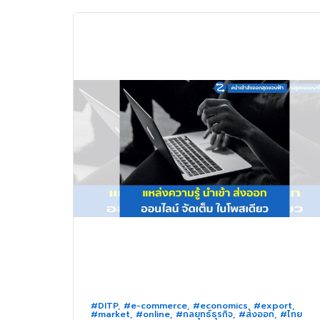
#DITP
,
#e-commerce
,
#economics
,
#export
,
#market
,
#online
,
#กลยุทธ์ธุรกิจ
,
#ส่งออก
,
#ไทย