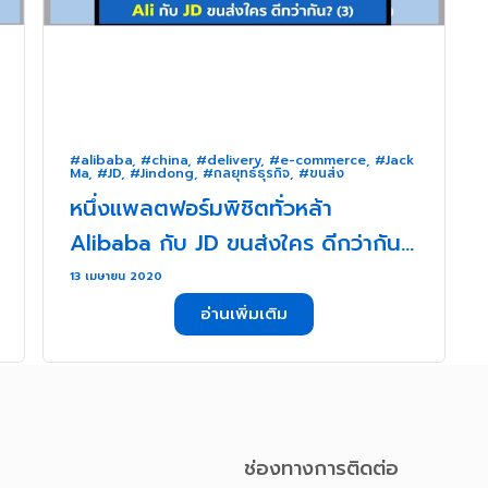
#alibaba
,
#china
,
#delivery
,
#e-commerce
,
#Jack
Ma
,
#JD
,
#Jindong
,
#กลยุทธ์ธุรกิจ
,
#ขนส่ง
หนึ่งแพลตฟอร์มพิชิตทั่วหล้า
Alibaba กับ JD ขนส่งใคร ดีกว่ากัน?
(3) . . .
13 เมษายน 2020
อ่านเพิ่มเติม
ช่องทางการติดต่อ