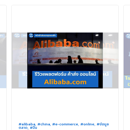
#alibaba
,
#china
,
#e-commerce
,
#online
,
#ข้อมูล
ตลาด
,
#จีน