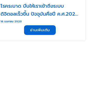
โรคระบาด บีบให้เราเข้าถึงระบบ
ดิจิตอลเร็วขึ้น ปัจจุบันคือปี ค.ศ.2025
แต่หลายคนยังไม่รู้(ตัว)… . . .
16 เมษายน 2020
อ่านเพิ่มเติม