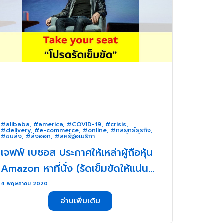
#alibaba
,
#america
,
#COVID-19
,
#crisis
,
#delivery
,
#e-commerce
,
#online
,
#กลยุทธ์ธุรกิจ
,
#ขนส่ง
,
#ส่งออก
,
#สหรัฐอเมริกา
เจฟฟ์ เบซอส ประกาศให้เหล่าผู้ถือหุ้น
Amazon หาที่นั่ง (รัดเข็มขัดให้แน่นๆ)
เพราะ เจฟฟ์ แกคิดใหญ่ไม่คิดเล็ก . . .
4 พฤษภาคม 2020
อ่านเพิ่มเติม