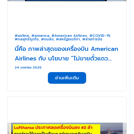
#airline
,
#america
,
#American Airlines
,
#COVID-19
,
#กลยุทธ์ธุรกิจ
,
#ขนส่ง
,
#สหรัฐอเมริกา
,
#สายก่ารบิน
นี่คือ ภาพล่าสุดของเครื่องบิน American
Airlines กับ นโยบาย “ไม่ขายตั๋วแถว
กลาง” . . .
24 เมษายน 2020
อ่านเพิ่มเติม