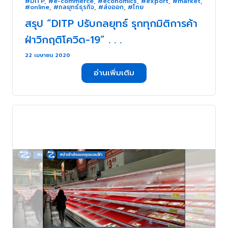
#DITP
,
#e-commerce
,
#economics
,
#export
,
#market
,
#online
,
#กลยุทธ์ธุรกิจ
,
#ส่งออก
,
#ไทย
สรุป “DITP ปรับกลยุทธ์ รุกทุกมิติการค้า
ฝ่าวิกฤติโควิด-19” . . .
22 เมษายน 2020
อ่านเพิ่มเติม