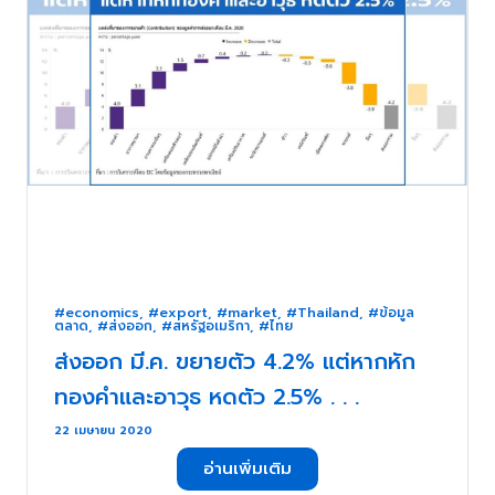
#economics
,
#export
,
#market
,
#Thailand
,
#ข้อมูล
ตลาด
,
#ส่งออก
,
#สหรัฐอเมริกา
,
#ไทย
ส่งออก มี.ค. ขยายตัว 4.2% แต่หากหัก
ทองคำและอาวุธ หดตัว 2.5% . . .
22 เมษายน 2020
อ่านเพิ่มเติม