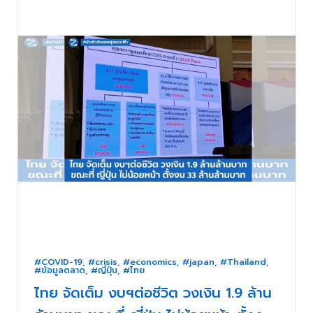
#COVID-19
,
#crisis
,
#economics
,
#japan
,
#Thailand
,
#ข้อมูลตลาด
,
#ญี่ปุ่น
,
#ไทย
ไทย จัดเต็ม งบฯต่อชีวิต วงเงิน 1.9 ล้าน