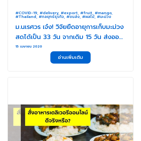
#COVID-19
,
#delivery
,
#export
,
#fruit
,
#mango
,
#Thailand
,
#กลยุทธ์ธุรกิจ
,
#ขนส่ง
,
#ผลไม้
,
#มะม่วง
ม.นเรศวร เจ๋ง! วิจัยยืดอายุการเก็บมะม่วง
สดได้เป็น 33 วัน จากเดิม 15 วัน ส่งออก
ทางเรือได้!! . . .
15 เมษายน 2020
อ่านเพิ่มเติม