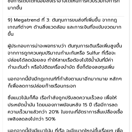
ซึ่งการเติบโตที่น้อยลงเราอาจได้เห็นการควบรวมกิจการที่
มากขึ้น
9) Megatrend ที่ 3: ต้นทุนการขนส่งที่เพิ่มขึ้น จากกฎ
เกณฑ์ต่างๆ ด้านสิ่งแวดล้อม และการเงินที่จะเข้มงวดมาก
ขึ้น
ผู้ประกอบการน่าจะพอทราบว่า ต้นทุนการเดินเรือเพิ่มสูงขึ้น
จากการถูกควบคุมปริมาณกำมะกันหรือ Sulfur ที่เรือจะ
ปล่อยได้ลดน้อยลง ทำให้สายเรือต้องไปใช้น้ำมันที่มีค่า
กำมะถันต่ำ หรือไปติดเครื่องบำบัด ซึ่งก็ต้องลงทุนเพิ่ม
นอกจากนี้ยังมีกฏเกณฑ์ที่กำลังตามมาอีกมากมาย หลักๆ
ก็เพื่อลดการปล่อยก๊าซเรือนกระจก
ซึ่งแนวโน้มก็คือ เรือกำลังถูกปรับลดความเร็วลง เพื่อให้
ประหยัดน้ำมัน โดยมองภาพย้อนหลัง 15 ปี เรือมีการลด
ความเร็วมาแล้วกว่า 20% ในขณะที่อัตราการสิ้นเปลืองเชื้อ
เพลิงลดลงไปกว่า 50%
นอกจากนี้ยังมีแนวโน้ม ที่เรือ จะมีขนาดใหญ่ขึ้นเรื่อยๆ เพื่อ