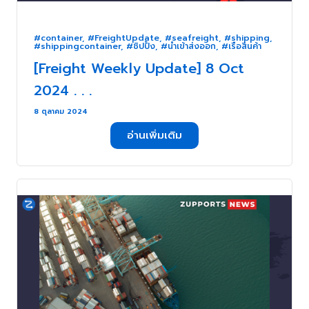
#container
,
#FreightUpdate
,
#seafreight
,
#shipping
,
#shippingcontainer
,
#ชิปปิ้ง
,
#นำเข้าส่งออก
,
#เรือสินค้า
[Freight Weekly Update] 8 Oct
2024 . . .
8 ตุลาคม 2024
อ่านเพิ่มเติม