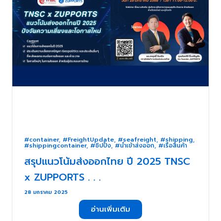
#container
,
#FreightUpdate
,
#seafreight
,
#shipping
,
#shippingcontainer
,
#ชิปปิ้ง
,
#นำเข้าส่งออก
,
#เรือสินค้า
สรุปแนวโน้มส่งออกไทย ปี 2025 TNSC
x ZUPPORTS . . .
28 มกราคม 2025
อ่านเพิ่มเติม