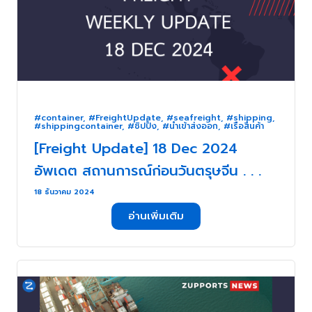
#container
,
#FreightUpdate
,
#seafreight
,
#shipping
,
#shippingcontainer
,
#ชิปปิ้ง
,
#นำเข้าส่งออก
,
#เรือสินค้า
[Freight Update] 18 Dec 2024
อัพเดต สถานการณ์ก่อนวันตรุษจีน . . .
18 ธันวาคม 2024
อ่านเพิ่มเติม