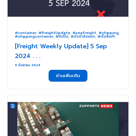
#container
,
#FreightUpdate
,
#seafreight
,
#shipping
,
#shippingcontainer
,
#ชิปปิ้ง
,
#นำเข้าส่งออก
,
#เรือสินค้า
[Freight Weekly Update] 5 Sep
2024 . . .
6 กันยายน 2024
อ่านเพิ่มเติม