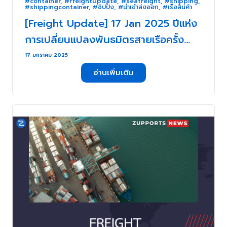
#container
,
#FreightUpdate
,
#seafreight
,
#shipping
,
#shippingcontainer
,
#ชิปปิ้ง
,
#นำเข้าส่งออก
,
#เรือสินค้า
[Freight Update] 17 Jan 2025 ปีแห่ง
การเปลี่ยนแปลงพันธมิตรสายเรือครั้ง
ใหญ่ . . .
17 มกราคม 2025
อ่านเพิ่มเติม