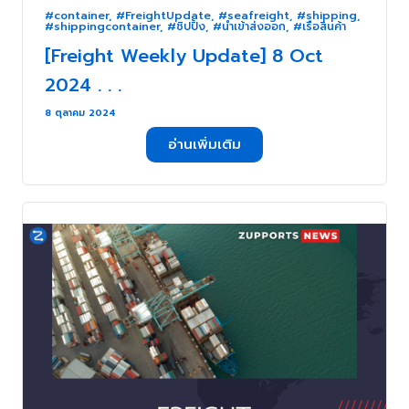
#container
,
#FreightUpdate
,
#seafreight
,
#shipping
,
#shippingcontainer
,
#ชิปปิ้ง
,
#นำเข้าส่งออก
,
#เรือสินค้า
[Freight Weekly Update] 8 Oct
2024 . . .
8 ตุลาคม 2024
อ่านเพิ่มเติม