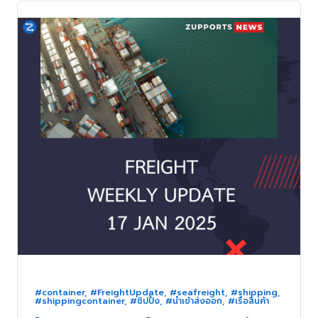
#container
,
#FreightUpdate
,
#seafreight
,
#shipping
,
#shippingcontainer
,
#ชิปปิ้ง
,
#นำเข้าส่งออก
,
#เรือสินค้า