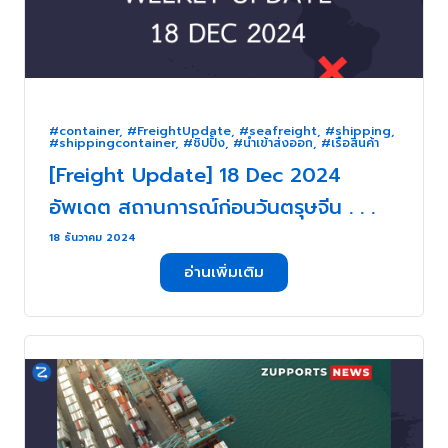
#container
,
#FreightUpdate
,
#seafreight
,
#shipping
,
#shippingcontainer
,
#ชิปปิ้ง
,
#นำเข้าส่งออก
,
#เรือสินค้า
[Freight Update] 18 Dec 2024
อัพเดต สถานการณ์ก่อนวันตรุษจีน . . .
18 ธันวาคม 2024
อ่านเพิ่มเติม