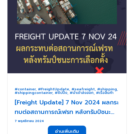
#container
,
#FreightUpdate
,
#seafreight
,
#shipping
,
#shippingcontainer
,
#ชิปปิ้ง
,
#นำเข้าส่งออก
,
#เรือสินค้า
[Freight Update] 7 Nov 2024 ผลกระ
ทบต่อสถานการณ์เฟรท หลังทรัมป์ชนะ
การเลือกตั้ง . . .
7 พฤศจิกายน 2024
อ่านเพิ่มเติม