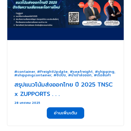
#container
,
#FreightUpdate
,
#seafreight
,
#shipping
,
#shippingcontainer
,
#ชิปปิ้ง
,
#นำเข้าส่งออก
,
#เรือสินค้า
สรุปแนวโน้มส่งออกไทย ปี 2025 TNSC
x ZUPPORTS . . .
28 มกราคม 2025
อ่านเพิ่มเติม