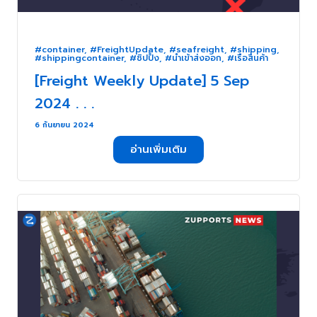
#container
,
#FreightUpdate
,
#seafreight
,
#shipping
,
#shippingcontainer
,
#ชิปปิ้ง
,
#นำเข้าส่งออก
,
#เรือสินค้า
[Freight Weekly Update] 5 Sep
2024 . . .
6 กันยายน 2024
อ่านเพิ่มเติม