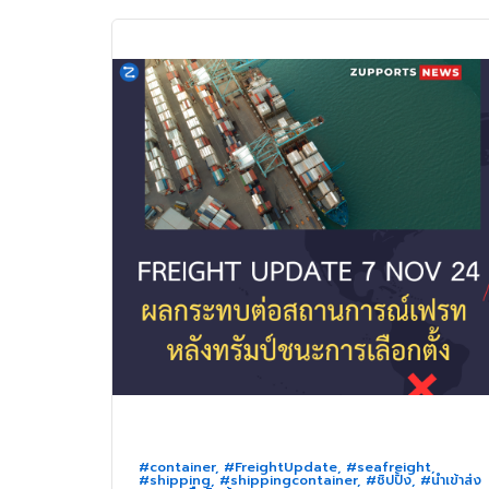
#container
,
#FreightUpdate
,
#seafreight
,
#shipping
,
#shippingcontainer
,
#ชิปปิ้ง
,
#นำเข้าส่ง