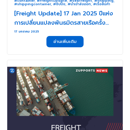
#container
,
#FreightUpdate
,
#seafreight
,
#shipping
,
#shippingcontainer
,
#ชิปปิ้ง
,
#นำเข้าส่งออก
,
#เรือสินค้า
[Freight Update] 17 Jan 2025 ปีแห่ง
การเปลี่ยนแปลงพันธมิตรสายเรือครั้ง
ใหญ่ . . .
17 มกราคม 2025
อ่านเพิ่มเติม