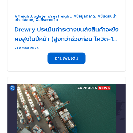
#FreightUpdate
,
#seafreight
,
#ข้อมูลตลาด
,
#ขั้นตอนนำ
เข้า-ส่งออก
,
พื้นที่ระวางเรือ
Drewry ประเมินค่าระวางขนส่งสินค้าจะยัง
คงสูงในปีหน้า (สูงกว่าช่วงก่อน โควิด-19)
. . .
21 ตุลาคม 2024
อ่านเพิ่มเติม