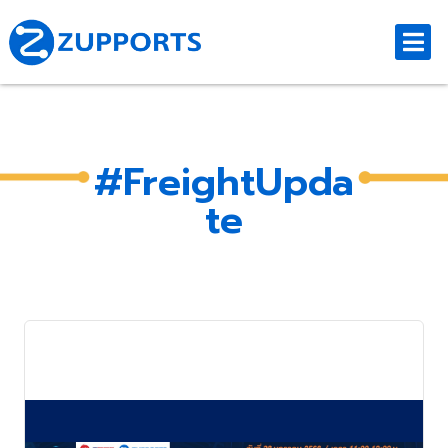
#FreightUpda
te