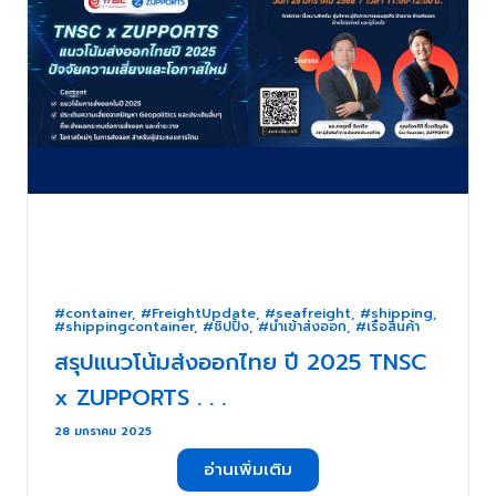
#container
,
#FreightUpdate
,
#seafreight
,
#shipping
,
#shippingcontainer
,
#ชิปปิ้ง
,
#นำเข้าส่งออก
,
#เรือสินค้า
สรุปแนวโน้มส่งออกไทย ปี 2025 TNSC
x ZUPPORTS . . .
28 มกราคม 2025
อ่านเพิ่มเติม