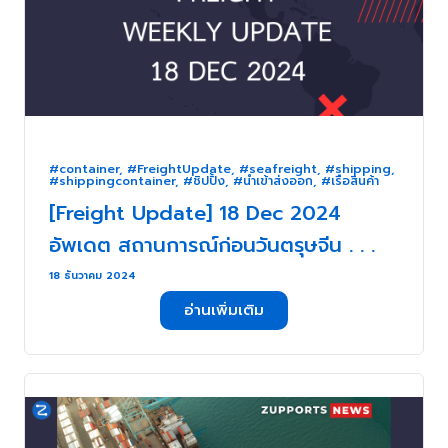
#container
,
#FreightUpdate
,
#seafreight
,
#shipping
,
#shippingcontainer
,
#ชิปปิ้ง
,
#นำเข้าส่งออก
,
#เรือสินค้า
[Freight Update] 18 Dec 2024
อัพเดต สถานการณ์ก่อนวันตรุษจีน . . .
18 ธันวาคม 2024
อ่านเพิ่มเติม