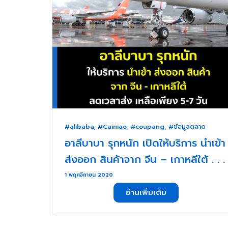
#alibaba
,
#Cainiao
,
#coupang
,
#ข้อมูลตลาด
อาลีบาบา รุกหนัก เปิดให้บริการ นำเข้า
ส่งออก สินค้าจาก จีน – เกาหลีใต้ . . .
1 พฤศจิกายน 2020
อ่านเพิ่มเติม