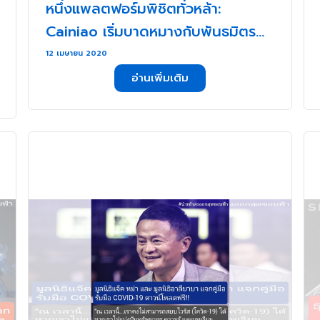
หนึ่งแพลตฟอร์มพิชิตทั่วหล้า:
Cainiao เริ่มบาดหมางกับพันธมิตร
(2) . . .
12 เมษายน 2020
อ่านเพิ่มเติม