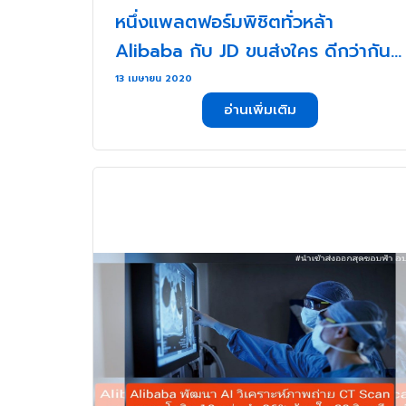
หนึ่งแพลตฟอร์มพิชิตทั่วหล้า
Alibaba กับ JD ขนส่งใคร ดีกว่ากัน?
(3) . . .
13 เมษายน 2020
อ่านเพิ่มเติม