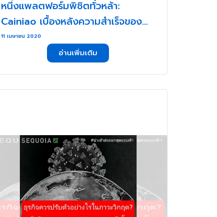
หนึ่งแพลตฟอร์มพิชิตทั่วหล้า:
Cainiao เบื้องหลังความสำเร็จของ
Alibaba (1) . . .
11 เมษายน 2020
อ่านเพิ่มเติม