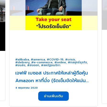
#alibaba
,
#america
,
#COVID-19
,
#crisis
,
#delivery
,
#e-commerce
,
#online
,
#กลยุทธ์ธุรกิจ
,
#ขนส่ง
,
#ส่งออก
,
#สหรัฐอเมริกา
เจฟฟ์ เบซอส ประกาศให้เหล่าผู้ถือหุ้น
Amazon หาที่นั่ง (รัดเข็มขัดให้แน่นๆ)
เพราะ เจฟฟ์ แกคิดใหญ่ไม่คิดเล็ก . . .
4 พฤษภาคม 2020
อ่านเพิ่มเติม