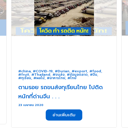
#china
,
#COVID-19
,
#Durian
,
#export
,
#food
,
#fruit
,
#Thailand
,
#ขนส่ง
,
#ข้อมูลตลาด
,
#จีน
,
#ทุเรียน
,
#ผลไม้
,
#อาหารไทย
,
#ไทย
ตามรอย รถขนส่งทุเรียนไทย ไปติด
หนักที่ด่านจีน . . .
23 เมษายน 2020
อ่านเพิ่มเติม