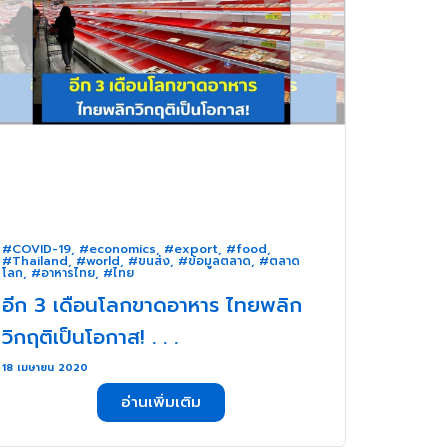
#COVID-19
,
#economics
,
#export
,
#food
,
#Thailand
,
#world
,
#ขนส่ง
,
#ข้อมูลตลาด
,
#ตลาด
โลก
,
#อาหารไทย
,
#ไทย
อีก 3 เดือนโลกขาดอาหาร ไทยพลิก
วิกฤติเป็นโอกาส! . . .
18 เมษายน 2020
อ่านเพิ่มเติม