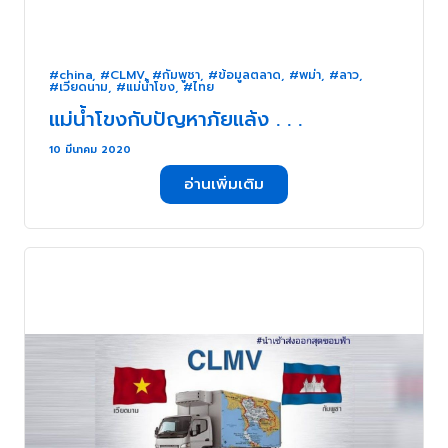
#china
,
#CLMV
,
#กัมพูชา
,
#ข้อมูลตลาด
,
#พม่า
,
#ลาว
,
#เวียดนาม
,
#แม่น้ำโขง
,
#ไทย
แม่น้ำโขงกับปัญหาภัยแล้ง . . .
10 มีนาคม 2020
อ่านเพิ่มเติม