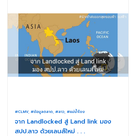
#CLMV
,
#ข้อมูลตลาด
,
#ลาว
,
#แม่น้ำโขง
จาก Landlocked สู่ Land link มอง
สปป.ลาว ด้วยเลนส์ใหม่ . . .