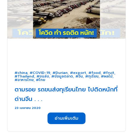
#china
,
#COVID-19
,
#Durian
,
#export
,
#food
,
#fruit
,
#Thailand
,
#ขนส่ง
,
#ข้อมูลตลาด
,
#จีน
,
#ทุเรียน
,
#ผลไม้
,
#อาหารไทย
,
#ไทย
ตามรอย รถขนส่งทุเรียนไทย ไปติดหนักที่
ด่านจีน . . .
23 เมษายน 2020
อ่านเพิ่มเติม