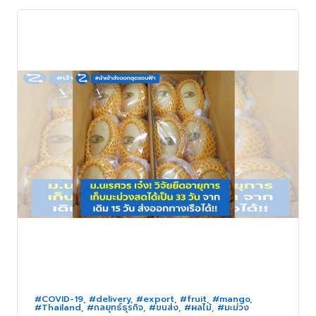
#COVID-19
,
#delivery
,
#export
,
#fruit
,
#mango
,
#Thailand
,
#กลยุทธ์ธุรกิจ
,
#ขนส่ง
,
#ผลไม้
,
#มะม่วง