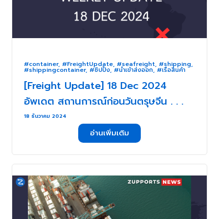
#container
,
#FreightUpdate
,
#seafreight
,
#shipping
,
#shippingcontainer
,
#ชิปปิ้ง
,
#นำเข้าส่งออก
,
#เรือสินค้า
[Freight Update] 18 Dec 2024
อัพเดต สถานการณ์ก่อนวันตรุษจีน . . .
18 ธันวาคม 2024
อ่านเพิ่มเติม