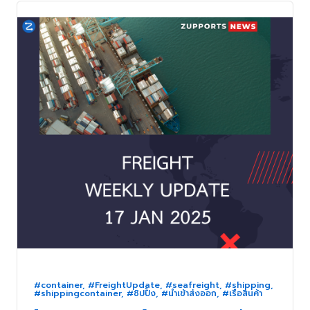
#container
,
#FreightUpdate
,
#seafreight
,
#shipping
,
#shippingcontainer
,
#ชิปปิ้ง
,
#นำเข้าส่งออก
,
#เรือสินค้า