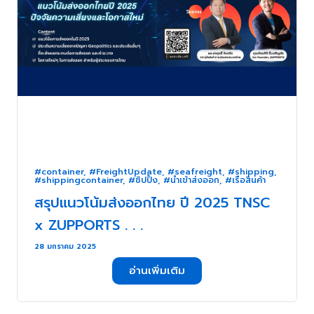
#container
,
#FreightUpdate
,
#seafreight
,
#shipping
,
#shippingcontainer
,
#ชิปปิ้ง
,
#นำเข้าส่งออก
,
#เรือสินค้า
สรุปแนวโน้มส่งออกไทย ปี 2025 TNSC
x ZUPPORTS . . .
28 มกราคม 2025
อ่านเพิ่มเติม