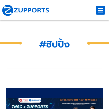
#ชิปปิ้ง