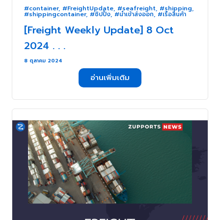
#container
,
#FreightUpdate
,
#seafreight
,
#shipping
,
#shippingcontainer
,
#ชิปปิ้ง
,
#นำเข้าส่งออก
,
#เรือสินค้า
[Freight Weekly Update] 8 Oct
2024 . . .
8 ตุลาคม 2024
อ่านเพิ่มเติม