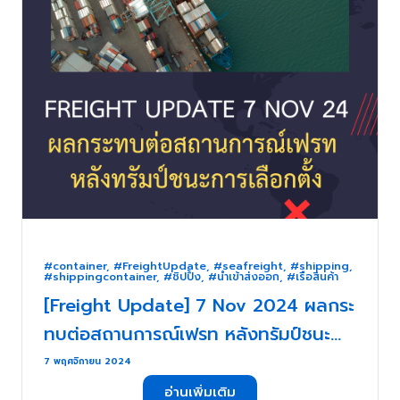
#container
,
#FreightUpdate
,
#seafreight
,
#shipping
,
#shippingcontainer
,
#ชิปปิ้ง
,
#นำเข้าส่งออก
,
#เรือสินค้า
[Freight Update] 7 Nov 2024 ผลกระ
ทบต่อสถานการณ์เฟรท หลังทรัมป์ชนะ
การเลือกตั้ง . . .
7 พฤศจิกายน 2024
อ่านเพิ่มเติม