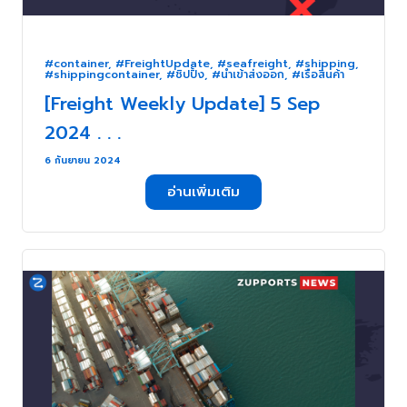
#container
,
#FreightUpdate
,
#seafreight
,
#shipping
,
#shippingcontainer
,
#ชิปปิ้ง
,
#นำเข้าส่งออก
,
#เรือสินค้า
[Freight Weekly Update] 5 Sep
2024 . . .
6 กันยายน 2024
อ่านเพิ่มเติม