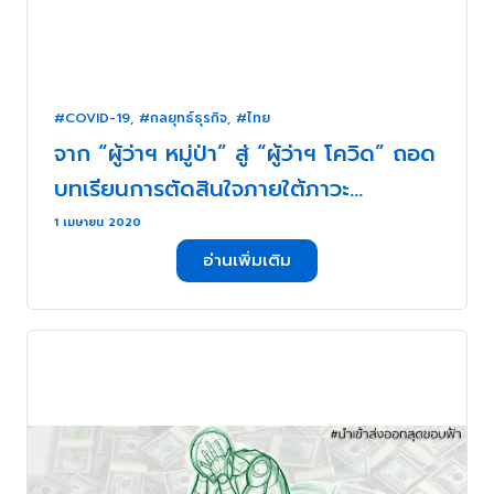
#COVID-19
,
#กลยุทธ์ธุรกิจ
,
#ไทย
จาก “ผู้ว่าฯ หมู่ป่า” สู่ “ผู้ว่าฯ โควิด” ถอด
บทเรียนการตัดสินใจภายใต้ภาวะ
วิกฤตUntitled) . . .
1 เมษายน 2020
อ่านเพิ่มเติม