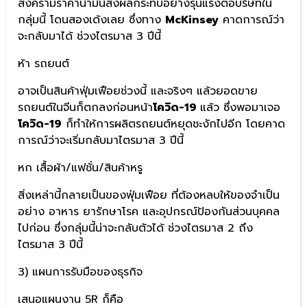
สงครามราคาน้ำมันส่งผลกระทบอย่างรุนแรงต่อบริษัทใน
กลุ่มนี้ โดนสองเด้งเลย ซึ่งทาง
McKinsey
คาดการณ์ว่า
จะกลับมาได้ ช่วงไตรมาส 3 ปีนี้
ห้า รถยนต์
อาจเป็นสินค้าฟุ่มเฟือยช่วงนี้ และจริงๆ แล้วยอดขาย
รถยนต์ในจีนก็ตกลงก่อนหน้า
โควิด-19
แล้ว ซึ่งพอมาเจอ
โควิด-19
ก็ทำให้การผลิตรถยนต์หยุดชะงักไปอีก โดยคาด
การณ์ว่าจะเริ่มกลับมาไตรมาส 3 ปีนี้
หก เสื้อผ้า/แฟชั่น/สินค้าหรู
สิ่งเหล่านี้กลายเป็นของฟุ่มเฟือย ที่ต้องหลบให้ของจำเป็น
อย่าง อาหาร ยารักษาโรค และอุปกรณ์ป้องกันส่วนบุคคล
ไปก่อน ซึ่งกลุ่มนี้น่าจะกลับตัวได้ ช่วงไตรมาส 2 ถึง
ไตรมาส 3 ปีนี้
3) แผนการรับมือของธุรกิจ
เสนอแผนงาน 5R ก็คือ