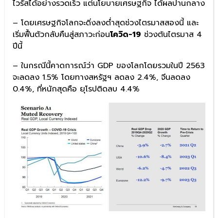
ไวรัสได้อย่างรวดเร็ว แต่นโยบายเศรษฐกิจ ได้ผลปานกลาง
– โดยเศรษฐกิจโลกจะดิ่งลงต่ำสุดช่วงไตรมาสสองนี้ และ
เริ่มฟื้นตัวกลับคืนสู่สภาวะก่อน
โควิด-19
ช่วงต้นไตรมาส 4
ปีนี้
– ในกรณีนี้คาดการณ์ว่า GDP ของโลกโดยรวมในปี 2563
จะลดลง 1.5% โดยทางสหรัฐฯ ลดลง 2.4%, จีนลดลง
0.4%, ที่หนักสุดคือ ยุโรปติดลบ 4.4%