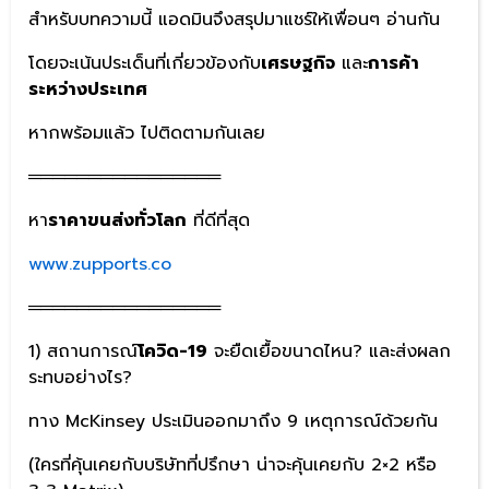
สำหรับบทความนี้ แอดมินจึงสรุปมาแชร์ให้เพื่อนๆ อ่านกัน
โดยจะเน้นประเด็นที่เกี่ยวข้องกับ
เศรษฐกิจ
และ
การค้า
ระหว่างประเทศ
หากพร้อมแล้ว ไปติดตามกันเลย
════════════════
หา
ราคาขนส่งทั่วโลก
ที่ดีที่สุด
www.zupports.co
════════════════
1) สถานการณ์
โควิด-19
จะยืดเยื้อขนาดไหน? และส่งผลก
ระทบอย่างไร?
ทาง McKinsey ประเมินออกมาถึง 9 เหตุการณ์ด้วยกัน
(ใครที่คุ้นเคยกับบริษัทที่ปรึกษา น่าจะคุ้นเคยกับ 2×2 หรือ