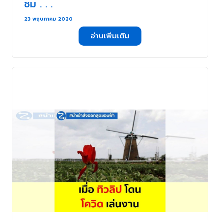
ชม . . .
23 พฤษภาคม 2020
อ่านเพิ่มเติม