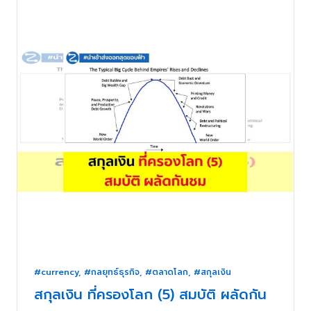
#currency
,
#กลยุทธ์ธุรกิจ
,
#ตลาดโลก
,
#สกุลเงิน
สกุลเงิน ที่ครองโลก (5) สมบัติ ผลัดกัน