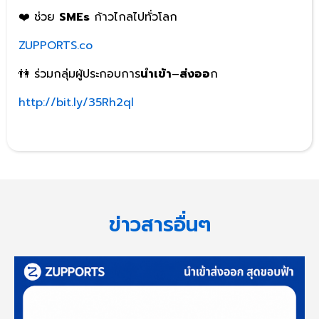
❤️ ช่วย
SMEs
ก้าวไกลไปทั่วโลก
ZUPPORTS.co
👫 ร่วมกลุ่มผู้ประกอบการ
นำเข้า
–
ส่งออ
ก
http://bit.ly/35Rh2ql
ข่าวสารอื่นๆ