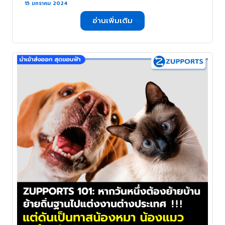
19 มกราคม 2567 กับ ZUPPORTS !!!
15 มกราคม 2024
สัปดาห์เริ่มต้นนับถอยหลัง 4 สัปดาห์
อ่านเพิ่มเติม
สุดท้าย ก่อนเข้าช่วงเทศกาลตรุษจีน !!! . .
.