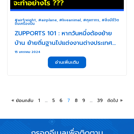
#airfreight
,
#airplane
,
#liveanimal
,
#ศุลกากร
,
#สิ่งมีชีวิต
ขึ้นเครื่องบิน
ZUPPORTS 101 : หากวันหนึ่งต้องย้าย
บ้าน ย้ายถิ่นฐานไปแต่งงานต่างประเทศ
แต่ดันเป็นทาส น้องหมา น้องแมว จะทำ
15 มกราคม 2024
อย่างไร ??? . . .
อ่านเพิ่มเติม
« ย้อนกลับ
1
…
5
6
7
8
9
…
39
ถัดไป »
กรอกอีเมลเพื่อติดตาม