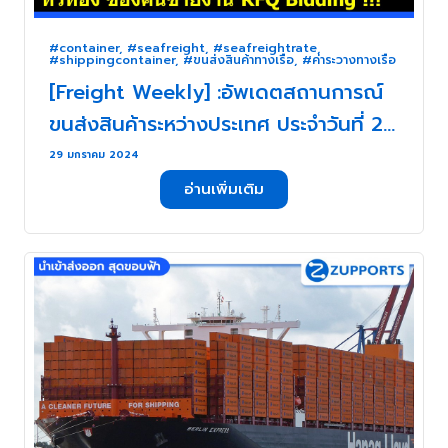
#container
,
#seafreight
,
#seafreightrate
,
#shippingcontainer
,
#ขนส่งสินค้าทางเรือ
,
#ค่าระวางทางเรือ
[Freight Weekly] :อัพเดตสถานการณ์
ขนส่งสินค้าระหว่างประเทศ ประจำวันที่ 29
มกราคม- 2 กุมภาพันธ์ 2567 กับ
29 มกราคม 2024
ZUPPORTS !!! สัปดาห์แห่งความผันผวน
อ่านเพิ่มเติม
ช่วงเวลาหายใจไม่ทั่วท้อง ของคนขายงาน
RFQ Bidding !!! . . .