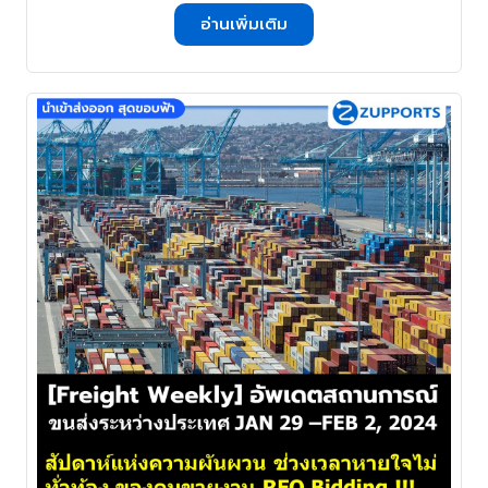
สัปดาห์ชุลมุนของคนทำงาน เมื่อทุกสิ่ง
อ่านเพิ่มเติม
Everything ต้องปิดให้ทันก่อนหยุดตรุษ
จีน !!! . . .