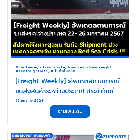
#container
,
#freightrate
,
#redsea
,
#seafreight
,
#seafreightrate
,
#นำเข้าส่งออก
[Freight Weekly] :อัพเดตสถานการณ์
ขนส่งสินค้าระหว่างประเทศ ประจำวันที่
22- 26 มกราคม 2567 กับ ZUPPORTS
22 มกราคม 2024
!!! สัปดาห์จังหวะชุลมุน รับมือ Shipment
อ่านเพิ่มเติม
ช่วงเทศกาลตรุษจีน ท่ามกลาง Red Sea
Crisis !!! . . .