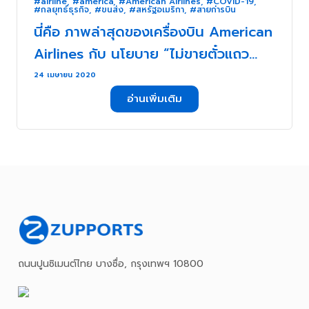
#airline
,
#america
,
#American Airlines
,
#COVID-19
,
#กลยุทธ์ธุรกิจ
,
#ขนส่ง
,
#สหรัฐอเมริกา
,
#สายก่ารบิน
นี่คือ ภาพล่าสุดของเครื่องบิน American
Airlines กับ นโยบาย “ไม่ขายตั๋วแถว
กลาง” . . .
24 เมษายน 2020
อ่านเพิ่มเติม
ถนนปูนซิเมนต์ไทย บางซื่อ, กรุงเทพฯ 10800