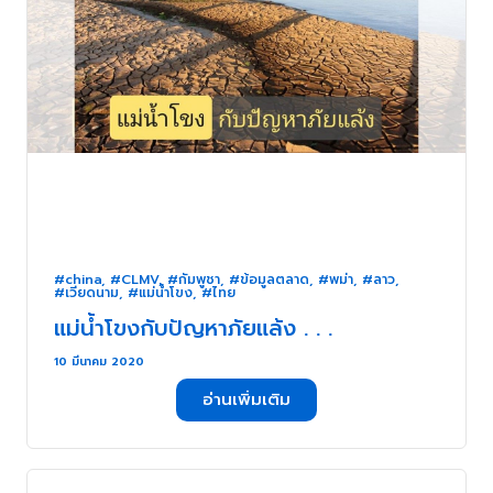
#china
,
#CLMV
,
#กัมพูชา
,
#ข้อมูลตลาด
,
#พม่า
,
#ลาว
,
#เวียดนาม
,
#แม่น้ำโขง
,
#ไทย
แม่น้ำโขงกับปัญหาภัยแล้ง . . .
10 มีนาคม 2020
อ่านเพิ่มเติม