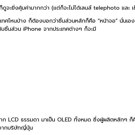
จะยิ่งคุ้มค่ามากกว่า (แต่ก็จะไม่ได้เลนส์ telephoto และ เ
ศไหนบ้าง ก็ต้องบอกว่าชิ้นส่วนหลักก็คือ “หน้าจอ” นั่นเอง
ชิ้นส่วน iPhone จากประเทศต่างๆ ก็จะมี
าก LCD ธรรมดา มาเป็น OLED ทั้งหมด ซึ่งผู้ผลิตหลักๆ ก็คือ
กบริษัทญี่ปุ่น