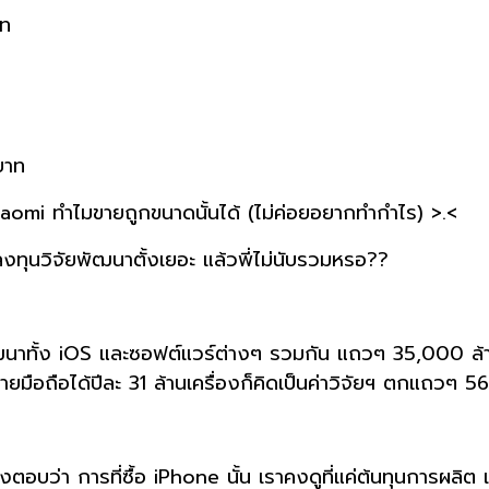
าท
บาท
 Xiaomi ทำไมขายถูกขนาดนั้นได้ (ไม่ค่อยอยากทำกำไร) >.<
าลงทุนวิจัยพัฒนาตั้งเยอะ แล้วพี่ไม่นับรวมหรอ??
ฒนาทั้ง iOS และซอฟต์แวร์ต่างๆ รวมกัน แถวๆ 35,000 ล
มือถือได้ปีละ 31 ล้านเครื่องก็คิดเป็นค่าวิจัยฯ ตกแถวๆ 5
บว่า การที่ซื้อ iPhone นั้น เราคงดูที่แค่ต้นทุนการผลิต เ