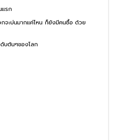
ันแรก
กจะบ่นมากแค่ไหน ก็ยังมีคนซื้อ ด้วย
ลำดับต้นๆของโลก