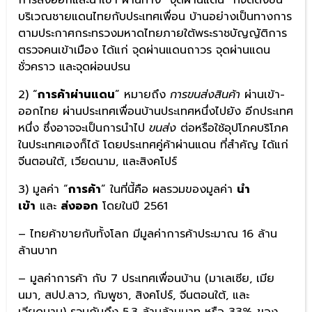
การส่งออกและนำเข้า ผ่านทาง “จุดผ่านแดน” ที่จัดตั้งขึ้น
บริเวณชายแดนไทยกับประเทศเพื่อน บ้านอย่างเป็นทางการ
ตามประกาศกระทรวงมหาดไทยภายใต้พระราชบัญญัติการ
ตรวจคนเข้าเมือง ได้แก่ จุดผ่านแดนถาวร จุดผ่านแดน
ชั่วคราว และจุดผ่อนปรน
2) “
การค้าผ่านแดน
” หมายถึง
การขนส่งสินค้า
ผ่านเข้า-
ออกไทย ผ่านประเทศเพื่อนบ้านประเทศหนึ่งไปยัง อีกประเทศ
หนึ่ง ซึ่งอาจจะเป็นการนำไป
ขนส่ง
ต่อหรือใช้อุปโภคบริโภค
ในประเทศเองก็ได้ โดยประเทศคู่ค้าผ่านแดน ที่สำคัญ ได้แก่
จีนตอนใต้, เวียดนาม, และสิงคโปร์
3) มูลค่า “
การค้า
” ในที่นี้คือ ผลรวมของมูลค่า
นำ
เข้า
และ
ส่งออก
โดยในปี 2561
– ไทยค้าขายกับทั้งโลก มีมูลค่าการค้าประมาณ 16 ล้าน
ล้านบาท
– มูลค่าการค้า กับ 7 ประเทศเพื่อนบ้าน (มาเลเซีย, เมีย
นมา, สปป.ลาว, กัมพูชา, สิงคโปร์, จีนตอนใต้, และ