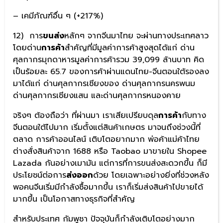
– เคมีภัณฑ์อื่น ๆ (+217%)
12) การ
ขนส่ง
หลักๆ จากจีนมาไทย จะผ่านทางประเทศลาว
โดยด่าน
การค้า
สำคัญที่มีมูลค่าการค้าสูงสุดได้แก่ ด่าน
ศุลกากรมุกดาหารมูลค่าการค้ารวม 39,099 ล้านบาท คิด
เป็นร้อยละ 65.7 ของการค้าผ่านแดนไทย-จีนตอนใต้รองลง
มาได้แก่ ด่านศุลกากรเชียงของ ด่านศุลกากรนครพนม
ด่านศุลกากรเชียงแสน และด่านศุลกากรหนองคาย
จริงๆ ต้องถือว่า ที่ผ่านมา เราเสียเปรียบดุล
การค้า
กับทาง
จีนตอนใต้ไปมาก เริ่มตั้งแต่สินค้าเกษตร มาจนถึงช่วงนี้ที่
ตลาด การค้าออนไลน์ เติบโตอยากมาก พ่อค้าแม่ค้าไทย
ต่างสั่งสินค้าจาก 1688 หรือ Taobao มาขายใน Shopee
Lazada กันอย่างเมามัน แต่การที่การขนส่งสะดวกขึ้น ก็มี
ประโยชน์ต่อการ
ส่งออก
ด้วย โดยเฉพาะอย่างยิ่งที่ช่วงหลัง
พอคนจีนเริ่มมีกำลังซื้อมากขึ้น เราก็เริ่มส่งสินค้าไปขายได้
มากขึ้น เป็นโอกาสทางธุรกิจที่สำคัญ
สำหรับประเทศ กัมพูชา ปัจจุบันก็กำลังเติบโตอย่างมาก