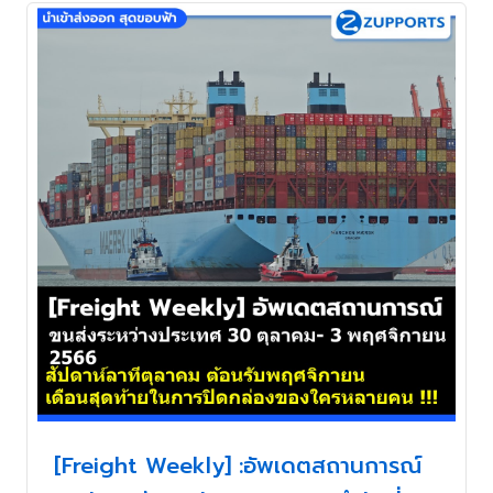
[Freight Weekly] :อัพเดตสถานการณ์