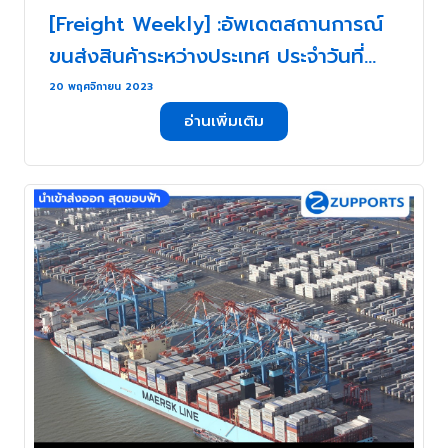
[Freight Weekly] :อัพเดตสถานการณ์
ขนส่งสินค้าระหว่างประเทศ ประจำวันที่
20- 24 พฤศจิกายน กับ ZUPPORTS !!!
20 พฤศจิกายน 2023
สัปดาห์ยิ้มหวาน หลายคนบุ๊คงานโถม
อ่านเพิ่มเติม
เข้าหา แต่ดันเป็นงานที่เซหนีมาจากที่อื่น !!!
. . .