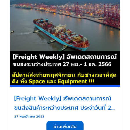
[Freight Weekly] :อัพเดตสถานการณ์
ขนส่งสินค้าระหว่างประเทศ ประจำวันที่ 27
พฤศจิกายน- 1 ธันวาคม กับ ZUPPORTS
27 พฤศจิกายน 2023
!!! สัปดาห์ส่งท้ายพฤศจิกายน กับช่วง
อ่านเพิ่มเติม