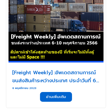
[Freight Weekly] :อัพเดตสถานการณ์
ขนส่งสินค้าระหว่างประเทศ ประจำวันที่ 6-
10 พฤศจิกายน กับ ZUPPORTS !!!
6 พฤศจิกายน 2023
สัปดาห์เข้าโค้งสุดท้ายของปี ที่เริ่มจะไม่มี
อ่านเพิ่มเติม
ทั้งตู้ และไม่มี Space !!! . . .