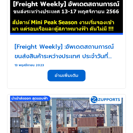
[Freight Weekly] :อัพเดตสถานการณ์
ขนส่งสินค้าระหว่างประเทศ ประจำวันที่
13- 17 พฤศจิกายน กับ ZUPPORTS !!!
13 พฤศจิกายน 2023
สัปดาห์ต้อนรับ Mini Peak Season เมื่อ
อ่านเพิ่มเติม
งานเริ่มจองเข้ามา ทั้งรอบเรือและตู้สภาพ
นางฟ้า ดันไม่มี !!! . . .