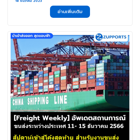
18- 22 ธันวาคม กับ ZUPPORTS !!!
18 ธันวาคม 2023
สัปดาห์นับถอยหลังสิ้นปี หลายคนนั่ง
อ่านเพิ่มเติม
เงียบๆ แต่ Space เรือกลับแน่นเพียบ !!! .
. .