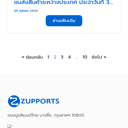
ขนส่งสินค้าระหว่างประเทศ ประจำวันที่ 30
ตุลาคม- 3 พฤศจิกายน กับ ZUPPORTS
30 ตุลาคม 2023
!!! สัปดาห์ลาทีตุลาคม ต้อนรับพฤศจิกายน
อ่านเพิ่มเติม
เดือนสุดท้ายในการปิดกล่องของใครหลาย
คน !!! . . .
« ย้อนกลับ
1
2
3
4
…
10
ถัดไป »
ถนนปูนซิเมนต์ไทย บางซื่อ, กรุงเทพฯ 10800