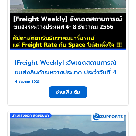
[Freight Weekly] :อัพเดตสถานการณ์
ขนส่งสินค้าระหว่างประเทศ ประจำวันที่ 4
-8 ธันวาคม กับ ZUPPORTS !!! สัปดาห์
4 ธันวาคม 2023
ต้อนรับธันวาน่ารื่นรมย์ แต่ Freight Rate
อ่านเพิ่มเติม
กับ Space ไม่สมดั่งใจ !!! . . .