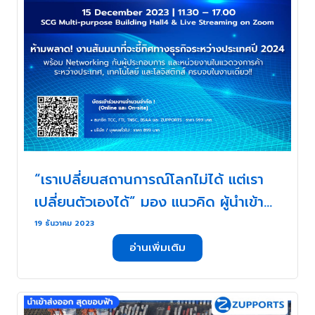
“เราเปลี่ยนสถานการณ์โลกไม่ได้ แต่เรา
เปลี่ยนตัวเองได้” มอง แนวคิด ผู้นำเข้า
ส่งออกไทย ขยายธุรกิจสู่ระดับโลก – บท
19 ธันวาคม 2023
สรุป งานเสวนา Navigating Global
อ่านเพิ่มเติม
Trade and Logistics 2024 . . .