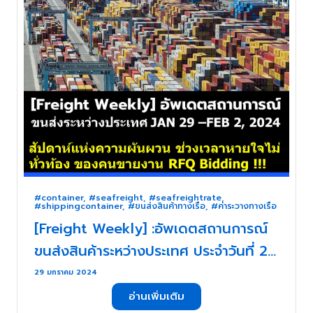
#container
,
#seafreight
,
#seafreightrate
,
#shippingcontainer
,
#ขนส่งสินค้าทางเรือ
,
#ค่าระวางทางเรือ
[Freight Weekly] :อัพเดตสถานการณ์
ขนส่งสินค้าระหว่างประเทศ ประจำวันที่ 29
มกราคม- 2 กุมภาพันธ์ 2567 กับ
29 มกราคม 2024
ZUPPORTS !!! สัปดาห์แห่งความผันผวน
อ่านเพิ่มเติม