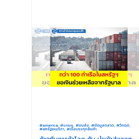
#america
,
#crisis
,
#ขนส่ง
,
#ข้อมูลตลาด
,
#วิกฤต
,
#สหรัฐอเมริกา
,
#เรือบรรทุกสินค้า