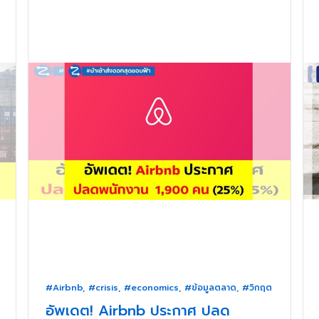
#Airbnb
,
#crisis
,
#economics
,
#ข้อมูลตลาด
,
#วิกฤต
อัพเดต! Airbnb ประกาศ ปลด