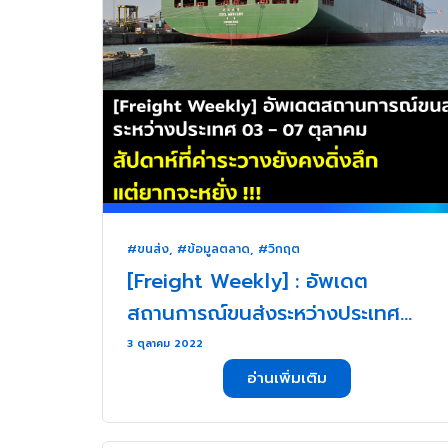
#ขนส่ง
,
#ข้อมูลตลาด
,
#วิกฤต
[Freight Weekly] : อัพเดต
สถานการณ์ขนส่งระหว่างประเทศ
ประจำวันที่ 03 – 07 ตุลาคม 2565
3 ตุลาคม 2022
กับ ZUPPORTS สัปดาห์ที่ค่าระวางยัง
อ่านเพิ่มเติม
คงดิ่งลึก แต่ยากจะหยั่ง !!! . . .