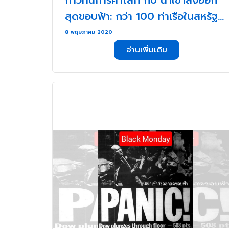
ก้าวทันการค้าโลก กับ นำเข้าส่งออก
สุดขอบฟ้า: กว่า 100 ท่าเรือในสหรัฐฯ
ขอเงินช่วยเหลือจากรัฐบาล . . .
8 พฤษภาคม 2020
อ่านเพิ่มเติม