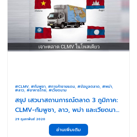
#CLMV
,
#กัมพูชา
,
#การค้าชายแดน
,
#ข้อมูลตลาด
,
#พม่า
,
#ลาว
,
#อาหารไทย
,
#เวียดนาม
สรุป เสวนาสถานการณ์ตลาด 3 ภูมิภาค:
CLMV-กัมพูชา, ลาว, พม่า และเวียดนาม
. . .
29 กุมภาพันธ์ 2020
อ่านเพิ่มเติม