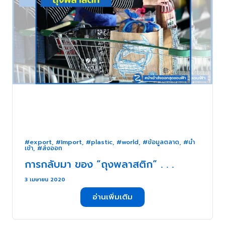
#export
,
#Import
,
#plastic
,
#world
,
#ข้อมูลตลาด
,
#นำ
เข้า
,
#ส่งออก
การกลับมา ของ “ถุงพลาสติก” . . .
3 เมษายน 2020
อ่านเพิ่มเติม