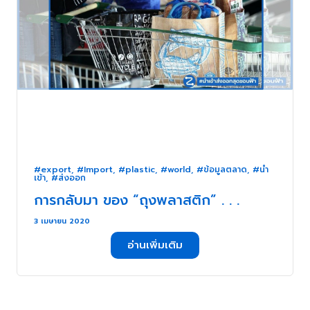
#export
,
#Import
,
#plastic
,
#world
,
#ข้อมูลตลาด
,
#นำ
เข้า
,
#ส่งออก
การกลับมา ของ “ถุงพลาสติก” . . .
3 เมษายน 2020
อ่านเพิ่มเติม