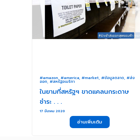
#amazon
,
#america
,
#market
,
#ข้อมูลตลาด
,
#ส่ง
ออก
,
#สหรัฐอเมริกา
ในยามที่สหรัฐฯ ขาดแคลนกระดาษ
ชำระ . . .
17 มีนาคม 2020
อ่านเพิ่มเติม