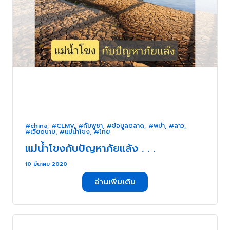
#china
,
#CLMV
,
#กัมพูชา
,
#ข้อมูลตลาด
,
#พม่า
,
#ลาว
,
#เวียดนาม
,
#แม่น้ำโขง
,
#ไทย
แม่น้ำโขงกับปัญหาภัยแล้ง . . .
10 มีนาคม 2020
อ่านเพิ่มเติม