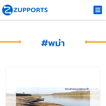
#พม่า