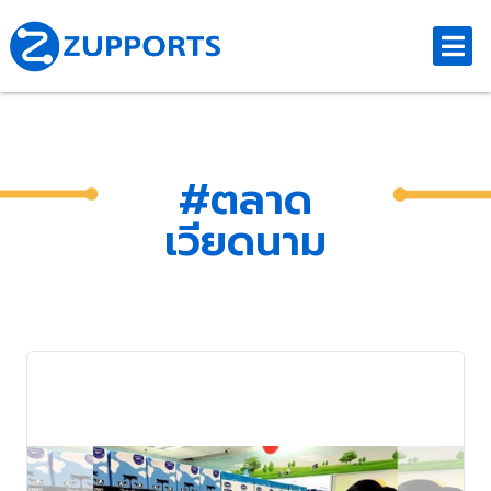
#ตลาด
เวียดนาม