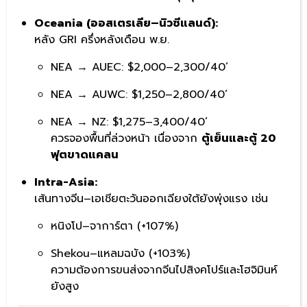
Oceania (ออสเตรเลีย–นิวซีแลนด์):
หลัง GRI ครึ่งหลังเดือน พ.ย.
NEA → AUEC: $2,000–2,300/40’
NEA → AUWC: $1,250–2,800/40’
NEA → NZ: $1,275–3,400/40’
ควรจองพื้นที่ล่วงหน้า เนื่องจาก
ตู้เย็นและตู้ 20
ฟุตขาดแคลน
Intra-Asia:
เส้นทางจีน–เอเชียตะวันออกเฉียงใต้ยังพุ่งแรง เช่น
หนิงโป–จาการ์ตา (+107%)
Shekou–แหลมฉบัง (+103%)
ความต้องการขนส่งจากจีนไปสิงคโปร์และโฮจิมินห์
ยังสูง