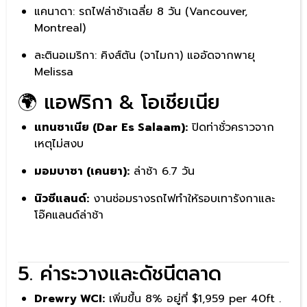
แคนาดา: รถไฟล่าช้าเฉลี่ย 8 วัน (Vancouver,
Montreal)
ละตินอเมริกา: คิงส์ตัน (จาไมกา) แออัดจากพายุ
Melissa
🌍 แอฟริกา & โอเชียเนีย
แทนซาเนีย (Dar Es Salaam):
ปิดท่าชั่วคราวจาก
เหตุไม่สงบ
มอมบาซา (เคนยา):
ล่าช้า 6.7 วัน
นิวซีแลนด์:
งานซ่อมรางรถไฟทำให้รอบเทารังกาและ
โอ๊คแลนด์ล่าช้า
5. ค่าระวางและดัชนีตลาด
Drewry WCI:
เพิ่มขึ้น 8% อยู่ที่ $1,959 per 40ft .