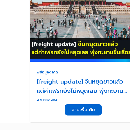
#ข้อมูลตลาด
[freight update] จีนหยุดยาวแล้ว
แต่ค่าเฟรทยังไม่หยุดเลย พุ่งทะยาน
ขึ้นเรื่อยๆ . . .
2 ตุลาคม 2021
อ่านเพิ่มเติม