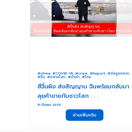
#china
,
#COVID-19
,
#crisis
,
#Import
,
#ข้อมูลตลาด
,
#จีน
,
#ตลาดโลก
,
#นำเข้า
,
#ไทย
สีจิ้นผิง ส่งสัญญาน จีนพร้อมกลับมา
ลุยค้าขายกับชาวโลก . . .
31 มีนาคม 2020
อ่านเพิ่มเติม